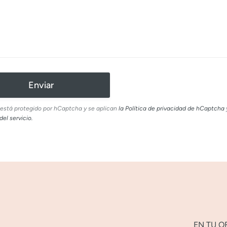
o está protegido por hCaptcha y se aplican
la Política de privacidad de hCaptcha
el servicio.
EN TU O