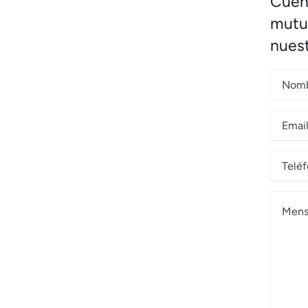
Cuén
mutu
nuest