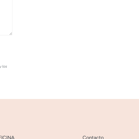
y los
FICINA
Contacto