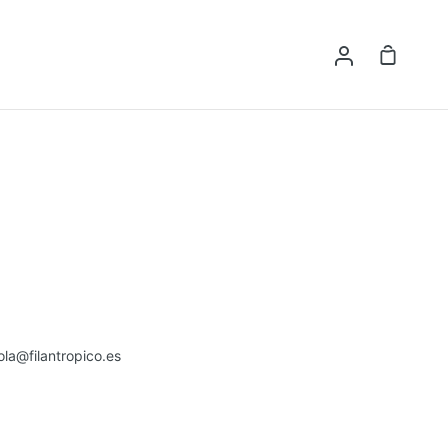
Carrito
Mi
de
cuenta
compra
ola@filantropico.es