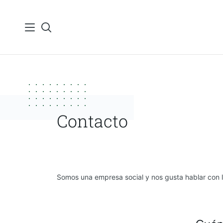
Ir
directamente
al
Buscar
contenido
Contacto
Somos una empresa social y nos gusta hablar con la